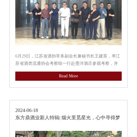
6月29日，江苏省酒协常务副会长兼秘书长王建英，率江
苏省酒类流通协会考察组一行赴墨洋酒庄参观考察，并
就进一步深化合作关系开展座谈交流。墨洋酒庄董事长
Read More
徐勤贵、总经理徐伟等高层热情接待并参与座谈。实地
探访：感受酒庄风采墨洋酒...
2024-06-18
东方鼎酒业新人特辑| 烟火里觅星光，心中寻得梦
飞扬！