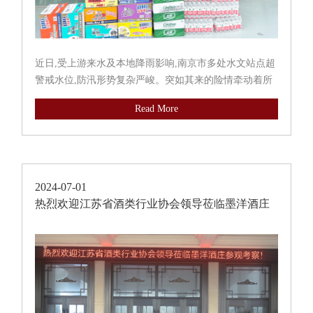
近日,受上游来水及本地降雨影响,南京市多处水文站点超
警戒水位,防汛形势复杂严峻。突如其来的险情牵动着所
有人的心,为了向奋战在防汛一线的值班值守人员表示敬
Read More
意和关怀,7月9日,东方鼎酒业工作人员前往南京建邺区,与
建邺区防汛办...
2024-07-01
热烈欢迎江苏省酒类行业协会领导莅临墨洋酒庄
参观考察！