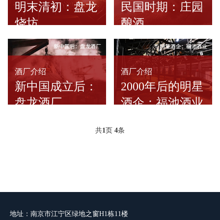
明末清初：盘龙
民国时期：庄园
烧坊
酿酒
酒厂介绍
酒厂介绍
新中国成立后：
2000年后的明星
盘龙酒厂
酒企：福池酒业
共
1
页
4
条
地址：南京市江宁区绿地之窗H1栋11楼