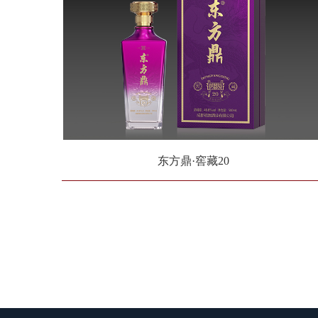
东方鼎·窖藏20