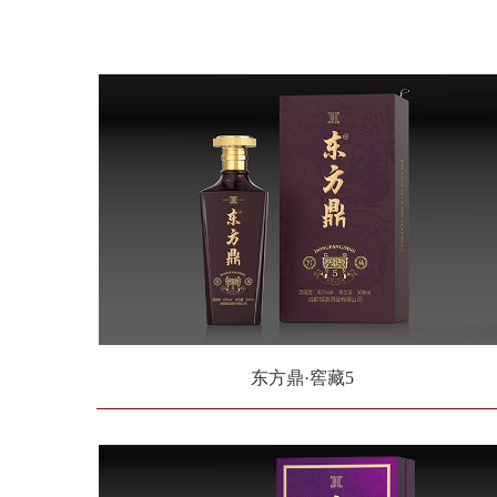
东方鼎·窖藏5