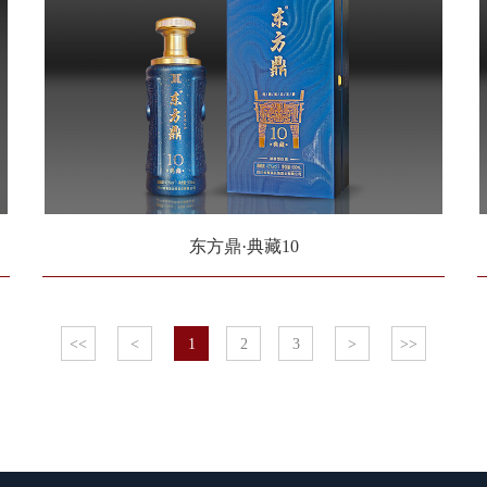
东方鼎·典藏10
<<
<
1
2
3
>
>>