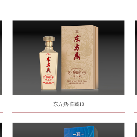
东方鼎·窖藏10